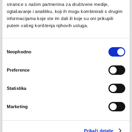
stranice s našim partnerima za društvene medije,
oglašavanje i analitiku, koji ih mogu kombinirati s drugim
informacijama koje ste im dali ili koje su oni prikupili
putem vašeg korištenja njihovih usluga.
Consent
Seaml
Novo
Novo
Neophodno
Selection
3PAK
Grudnjak soft Mila
Grudnjak bez žica
32,9
Amelia
64,90
KM
69,90
KM
Preference
Statistika
Pogledaj više
Marketing
Nagradni konkurs
Prikaži detalje