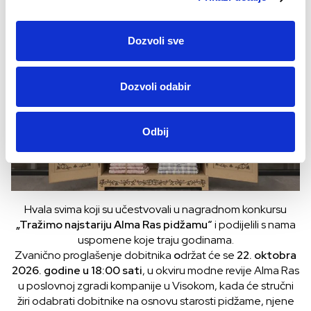
Pidžama koja traje duže od trenda
Dozvoli sve
Dozvoli odabir
Odbij
Hvala svima koji su učestvovali u nagradnom konkursu
„Tražimo najstariju Alma Ras pidžamu“
i podijelili s nama
uspomene koje traju godinama.
Zvanično proglašenje dobitnika
o
držat će se
22. oktobra
2026. godine u 18:00 sati
, u okviru modne revije Alma Ras
u poslovnoj zgradi kompanije u Visokom, kada će stručni
žiri odabrati dobitnike na osnovu starosti pidžame, njene