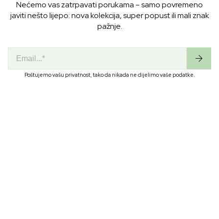
Nećemo vas zatrpavati porukama – samo povremeno
javiti nešto lijepo: nova kolekcija, super popust ili mali znak
pažnje.
Email
Poštujemo vašu privatnost, tako da nikada ne dijelimo vaše podatke.