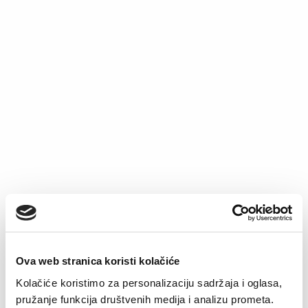
dašak ženstvenosti u svoje večernje trenutke uz
prepoznatljiv Alma Ras komfor.
Spavaćica Iris
Spavaćica Dalija
Original
Current
Original
Current
49,90
KM
29,90
KM
49,90
KM
24,90
KM
price
price
price
price
was:
is:
was:
is:
49,90 KM.
29,90 KM.
49,90 KM.
24,90 KM.
–50%
–31%
Ova web stranica koristi kolačiće
Kolačiće koristimo za personalizaciju sadržaja i oglasa,
pružanje funkcija društvenih medija i analizu prometa.