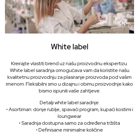
White label
Kreirajte vlastiti brend uz našu proizvodnu ekspertizu.
White label saradnja omogućava vam da koristite našu
kvalitetnu proizvodnju za plasiranje proizvoda pod vašim
imenom. Fleksibilni smo u dizajnu i obimu proizvodnje kako
bismo ispunili vaše zahtjeve.
Detalji white label saradnje:
• Asortiman: donje rublje, spavaći program, kupaći kostimi i
loungwear
• Saradnja dostupna samo za određena tržišta
• Definisane minimalne količine