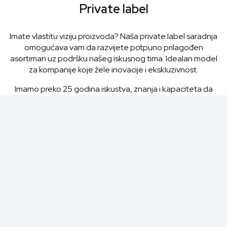
Private label
Imate vlastitu viziju proizvoda? Naša private label saradnja
omogućava vam da razvijete potpuno prilagođen
asortiman uz podršku našeg iskusnog tima. Idealan model
za kompanije koje žele inovacije i ekskluzivnost.
Imamo preko 25 godina iskustva, znanja i kapaciteta da
radimo na raznim projektima. Prednosti private label
saradnje:
• Asortiman: donje rublje, spavaći program, kupaći kostimi i
loungewear
• One-stop shop za dizajn, proizvodnju i logistiku
• Kontinuitet proizvodnih kapaciteta
Kontaktirajte nas