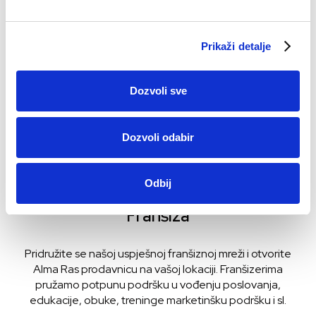
Prikaži detalje
Dozvoli sve
Dozvoli odabir
Odbij
Franšiza
Pridružite se našoj uspješnoj franšiznoj mreži i otvorite
Alma Ras prodavnicu na vašoj lokaciji. Franšizerima
pružamo potpunu podršku u vođenju poslovanja,
edukacije, obuke, treninge marketinšku podršku i sl.