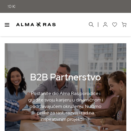
B2B Partnerstvo
Postanite dio Alma Ras porodice i
gradite svoju karijeru u dinamičnom i
podržavajućem okruženju. Nudimo
prilike za rast, razvoj i rad na
inspirativnim projektima.