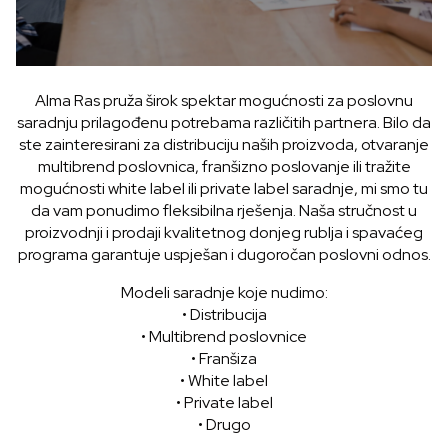
Alma Ras pruža širok spektar mogućnosti za poslovnu
saradnju prilagođenu potrebama različitih partnera. Bilo da
ste zainteresirani za distribuciju naših proizvoda, otvaranje
multibrend poslovnica, franšizno poslovanje ili tražite
mogućnosti white label ili private label saradnje, mi smo tu
da vam ponudimo fleksibilna rješenja. Naša stručnost u
proizvodnji i prodaji kvalitetnog donjeg rublja i spavaćeg
programa garantuje uspješan i dugoročan poslovni odnos.
Modeli saradnje koje nudimo:
• Distribucija
• Multibrend poslovnice
• Franšiza
• White label
• Private label
• Drugo