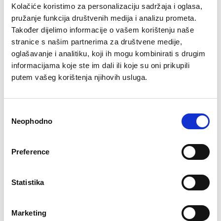
Kolačiće koristimo za personalizaciju sadržaja i oglasa,
pružanje funkcija društvenih medija i analizu prometa.
Dodajte brend Alma Ras i Manners u ponudu vaše
Također dijelimo informacije o vašem korištenju naše
multibrend radnje i obogatite izbor za vaše kupce. Naši
stranice s našim partnerima za društvene medije,
proizvodi su pažljivo dizajnirani da odgovaraju potrebama
savremenih potrošača, a naši brendovi garantuju
oglašavanje i analitiku, koji ih mogu kombinirati s drugim
prepoznatljiv kvalitet.
informacijama koje ste im dali ili koje su oni prikupili
putem vašeg korištenja njihovih usluga.
Prednosti za multibrend poslovnice:
• Stimulativni rabati
• Marketinška podrška i materijali
Consent
• Garantovana kvaliteta proizvoda
Neophodno
Selection
• Dopuna asortimana prema prodaji
Preference
Statistika
Marketing