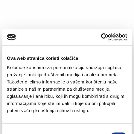
Capry pidžama Fiona
Mini pidžama Linda
Original
Current
Original
Current
54,90
KM
26,90
KM
56,90
KM
35,90
KM
price
price
price
price
was:
is:
was:
is:
54,90 KM.
26,90 KM.
56,90 KM.
35,90 KM.
–60%
–60%
Ova web stranica koristi kolačiće
Kolačiće koristimo za personalizaciju sadržaja i oglasa,
pružanje funkcija društvenih medija i analizu prometa.
Također dijelimo informacije o vašem korištenju naše
stranice s našim partnerima za društvene medije,
oglašavanje i analitiku, koji ih mogu kombinirati s drugim
informacijama koje ste im dali ili koje su oni prikupili
Pidžama Mina
Pidžama Mina
putem vašeg korištenja njihovih usluga.
Original
Current
Original
Current
54,90
KM
21,90
KM
59,90
KM
23,90
KM
price
price
price
price
was:
is:
was:
is:
54,90 KM.
21,90 KM.
59,90 KM.
23,90 KM.
Consent