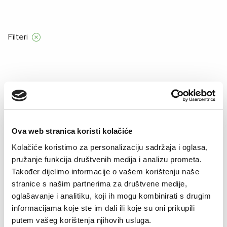
Filteri
Početna
Manners
Muškarci
šorcevi
Šorcevi
Ova web stranica koristi kolačiće
Kolačiće koristimo za personalizaciju sadržaja i oglasa,
–60%
–40%
pružanje funkcija društvenih medija i analizu prometa.
Također dijelimo informacije o vašem korištenju naše
stranice s našim partnerima za društvene medije,
oglašavanje i analitiku, koji ih mogu kombinirati s drugim
informacijama koje ste im dali ili koje su oni prikupili
putem vašeg korištenja njihovih usluga.