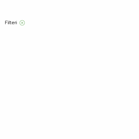
Filteri
Početna
Alma Ras
Žene
Kućni tekstil
Kućni Tekstil