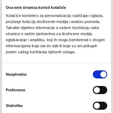
Ova web stranica koristi kolačiće
Kolačiće koristimo za personalizaciju sadržaja i oglasa,
pružanje funkcija društvenih medija i analizu prometa.
Također dijelimo informacije o vašem korištenju naše
stranice s našim partnerima za društvene medije,
oglašavanje i analitiku, koji ih mogu kombinirati s drugim
informacijama koje ste im dali ili koje su oni prikupili
putem vašeg korištenja njihovih usluga.
Peškir 30X30
Peškir 50X70
3,50
KM
10,90
KM
Consent
Neophodno
Selection
Preference
Statistika