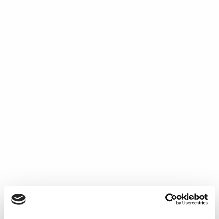
Srednji platneni
ulošci
Dnevni platneni
11,95
KM
ulošci
8,45
KM