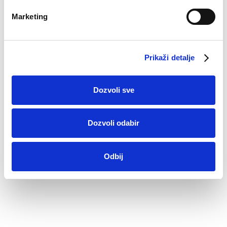
Marketing
Prikaži detalje
Peškir za ruke i lice
Peškir za ruke i lice
Dozvoli sve
3,50
KM
5,50
KM
Dozvoli odabir
Odbij