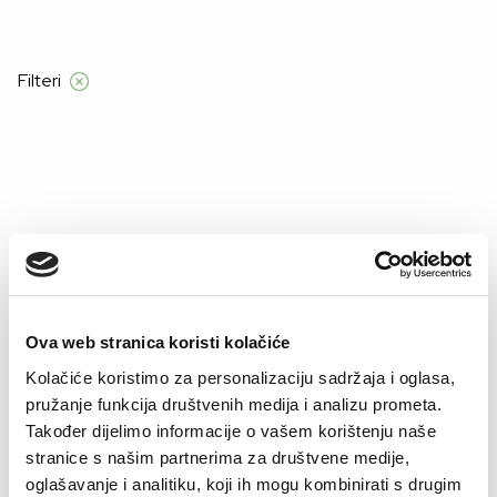
nad 120 KM
Filteri
Početna
Alma Ras
Žene
ženski body
Ženski Body
Ženski body Alma Ras elegantan je i udoban komad koji
naglašava liniju tijela. Kolekcija obuhvata klasične, bešavne
i čipkaste modele pogodne kako za svakodnevno
Prikaži više
Ova web stranica koristi kolačiće
nošenje, tako i za posebne prilike. Body savršeno prianja
uz tijelo, ne nabire se i pruža čistu siluetu ispod odjeće, što
Kolačiće koristimo za personalizaciju sadržaja i oglasa,
ga čini idealnim za kombiniranje s hlačama, suknjama ili
pružanje funkcija društvenih medija i analizu prometa.
trapericama. Mekani materijali i pažljivo izrađeni krojevi
Također dijelimo informacije o vašem korištenju naše
osiguravaju udobnost tokom cijelog dana. Pronađite body
stranice s našim partnerima za društvene medije,
koji spaja funkcionalnost i ženstvenost te dodaje notu
oglašavanje i analitiku, koji ih mogu kombinirati s drugim