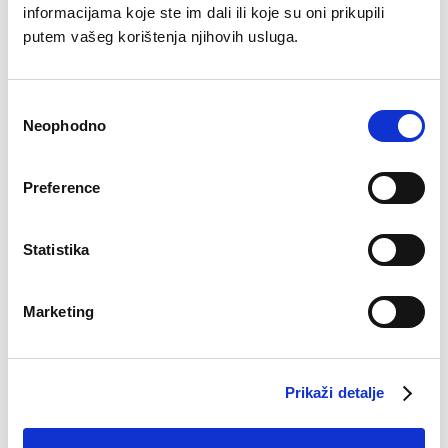
elegancije svakom outfitu, uz prepoznatljiv Alma Ras
informacijama koje ste im dali ili koje su oni prikupili
kvalitet i pažnju prema detaljima.
putem vašeg korištenja njihovih usluga.
Consent
Neophodno
Selection
Preference
Seamless body
42,90
KM
Statistika
Marketing
Prikaži detalje
Virtual tour 360