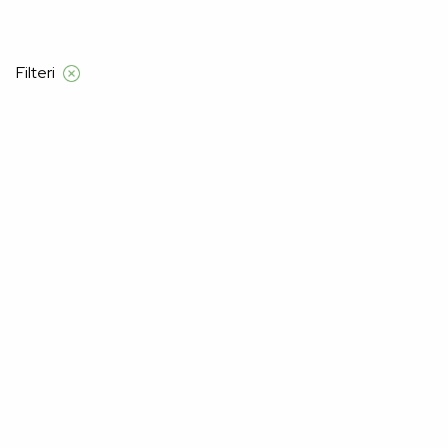
d 120 KM
Filteri
Početna
Alma Ras
Žene
odjeća
Odjeća
–21%
–20%