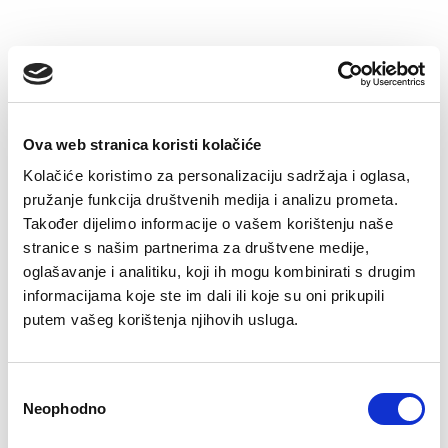
–22%
–22%
Ova web stranica koristi kolačiće
Kolačiće koristimo za personalizaciju sadržaja i oglasa,
pružanje funkcija društvenih medija i analizu prometa.
Također dijelimo informacije o vašem korištenju naše
stranice s našim partnerima za društvene medije,
Hlače Kim
Kimono Monika
oglašavanje i analitiku, koji ih mogu kombinirati s drugim
Original
Current
Original
Current
89,90
KM
69,90
KM
89,90
KM
69,90
KM
price
price
price
price
informacijama koje ste im dali ili koje su oni prikupili
was:
is:
was:
is:
putem vašeg korištenja njihovih usluga.
89,90 KM.
69,90 KM.
89,90 KM.
69,90 KM.
–31%
–33%
Consent
Neophodno
Selection