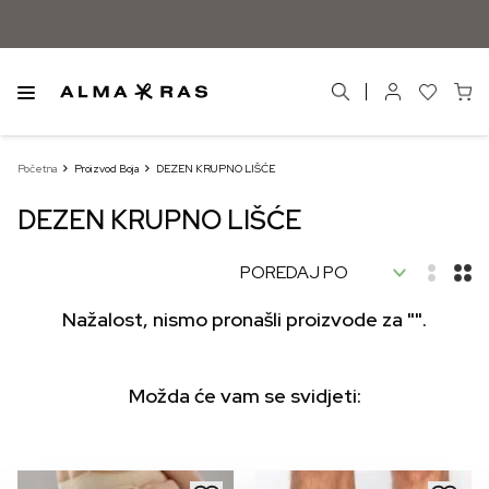
Početna
Proizvod Boja
DEZEN KRUPNO LIŠĆE
DEZEN KRUPNO LIŠĆE
Nažalost, nismo pronašli proizvode za "".
Možda će vam se svidjeti: