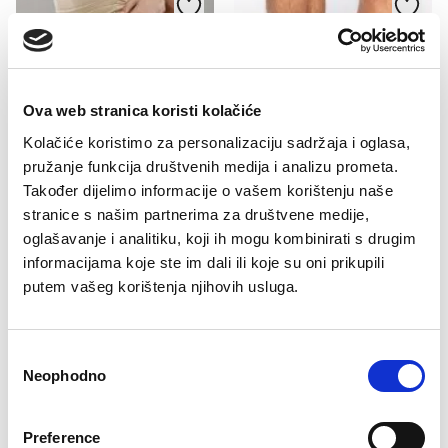
Ova web stranica koristi kolačiće
Kolačiće koristimo za personalizaciju sadržaja i oglasa,
pružanje funkcija društvenih medija i analizu prometa.
Također dijelimo informacije o vašem korištenju naše
stranice s našim partnerima za društvene medije,
oglašavanje i analitiku, koji ih mogu kombinirati s drugim
Slip Maja
informacijama koje ste im dali ili koje su oni prikupili
11,90
KM
putem vašeg korištenja njihovih usluga.
Pamučne čarape
Edin
5,90
KM
Consent
Neophodno
Selection
Preference