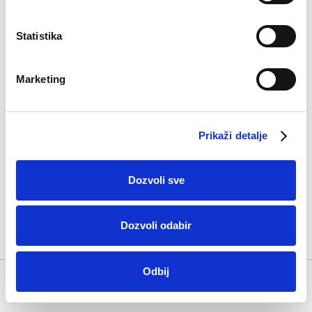
Statistika
Marketing
Prikaži detalje
Dozvoli sve
Pamučne čarape Tin
7,50
KM
Dozvoli odabir
Odbij