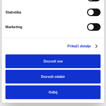
Statistika
Marketing
Prikaži detalje
Pamučne čarape
Dozvoli sve
Edin
5,90
KM
Dozvoli odabir
Odbij