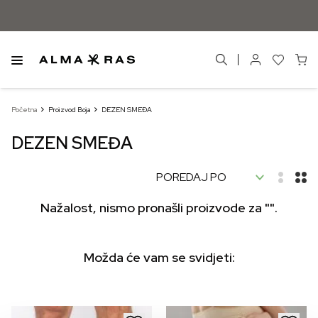
Početna
Proizvod Boja
DEZEN SMEĐA
DEZEN SMEĐA
Nažalost, nismo pronašli proizvode za "".
Možda će vam se svidjeti: