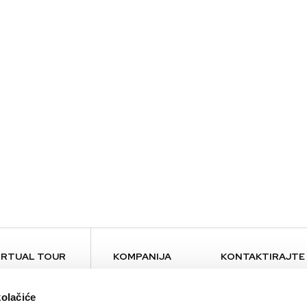
IRTUAL TOUR
KOMPANIJA
KONTAKTIRAJTE
O nama
Kontakt
kolačiće
Brendovi
Press