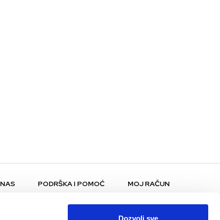
 NAS
PODRŠKA I POMOĆ
MOJ RAČUN
Pomoć i FAQ
Moj profil
Plaćanje i dostava
Moje narudžbe
Dozvoli sve