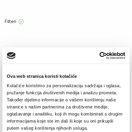
ad 120 KM
Filteri
Početna
Proizvod Boja
DEZEN WINTER CAMOUFLAGE
DEZEN WINTER CAMOUFLAGE
Ova web stranica koristi kolačiće
Kolačiće koristimo za personalizaciju sadržaja i oglasa,
–41%
–41%
pružanje funkcija društvenih medija i analizu prometa.
Također dijelimo informacije o vašem korištenju naše
stranice s našim partnerima za društvene medije,
oglašavanje i analitiku, koji ih mogu kombinirati s drugim
informacijama koje ste im dali ili koje su oni prikupili
putem vašeg korištenja njihovih usluga.