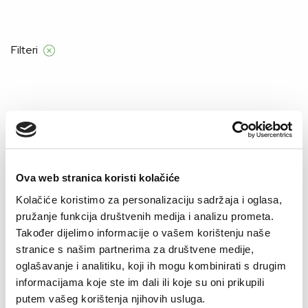
udžbe iznad 120 KM
Filteri
Početna
Proizvod Boja
DEZEN ZELENE TUFNICE
DEZEN ZELENE TUFNICE
Ova web stranica koristi kolačiće
Kolačiće koristimo za personalizaciju sadržaja i oglasa,
–42%
pružanje funkcija društvenih medija i analizu prometa.
Također dijelimo informacije o vašem korištenju naše
stranice s našim partnerima za društvene medije,
oglašavanje i analitiku, koji ih mogu kombinirati s drugim
informacijama koje ste im dali ili koje su oni prikupili
putem vašeg korištenja njihovih usluga.