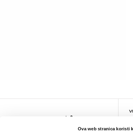
Grudnjak sa čipkom
69,90
KM
V
Ova web stranica koristi 