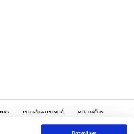
 NAS
PODRŠKA I POMOĆ
MOJ RAČUN
Pomoć i FAQ
Moj profil
Plaćanje i dostava
Moje narudžbe
Dozvoli sve