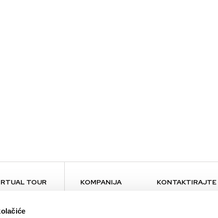
IRTUAL TOUR
KOMPANIJA
KONTAKTIRAJTE
O nama
Kontakt
kolačiće
Brendovi
Press