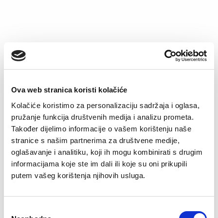
–43%
–40%
Ova web stranica koristi kolačiće
Kolačiće koristimo za personalizaciju sadržaja i oglasa,
pružanje funkcija društvenih medija i analizu prometa.
Majica tanji termo
Majica tanji termo
Također dijelimo informacije o vašem korištenju naše
Original
Current
Original
Current
34,90
KM
19,90
KM
29,90
KM
17,90
KM
stranice s našim partnerima za društvene medije,
price
price
price
price
was:
is:
was:
is:
oglašavanje i analitiku, koji ih mogu kombinirati s drugim
34,90 KM.
19,90 KM.
29,90 KM.
17,90 KM.
informacijama koje ste im dali ili koje su oni prikupili
–30%
–58%
putem vašeg korištenja njihovih usluga.
Consent