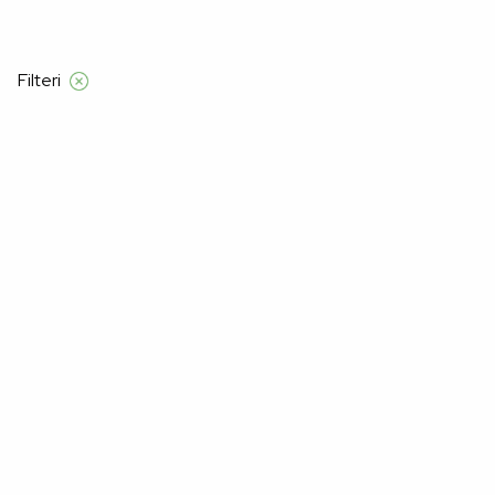
Filteri
Početna
Proizvod Boja
OFF WHITE
OFF WHITE