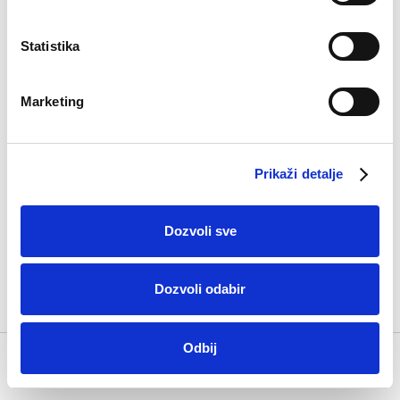
Statistika
Marketing
Prikaži detalje
Pamučne čarape
Dozvoli sve
Edin
5,90
KM
Dozvoli odabir
Odbij