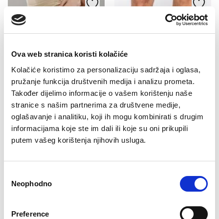
Ova web stranica koristi kolačiće
Kolačiće koristimo za personalizaciju sadržaja i oglasa,
pružanje funkcija društvenih medija i analizu prometa.
Također dijelimo informacije o vašem korištenju naše
stranice s našim partnerima za društvene medije,
oglašavanje i analitiku, koji ih mogu kombinirati s drugim
Slip Maja
informacijama koje ste im dali ili koje su oni prikupili
11,90
KM
putem vašeg korištenja njihovih usluga.
Pamučne čarape Tin
7,50
KM
Consent
Neophodno
Selection
Preference