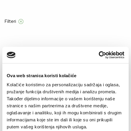
Filteri
Početna
Proizvod Boja
TEGET-DEZEN MOUNTAINS
TEGET-DEZEN MOUNTAINS
Ova web stranica koristi kolačiće
Kolačiće koristimo za personalizaciju sadržaja i oglasa,
–56%
pružanje funkcija društvenih medija i analizu prometa.
Također dijelimo informacije o vašem korištenju naše
stranice s našim partnerima za društvene medije,
oglašavanje i analitiku, koji ih mogu kombinirati s drugim
informacijama koje ste im dali ili koje su oni prikupili
putem vašeg korištenja njihovih usluga.