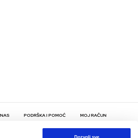
 NAS
PODRŠKA I POMOĆ
MOJ RAČUN
Pomoć i FAQ
Moj profil
Plaćanje i dostava
Moje narudžbe
Dozvoli sve