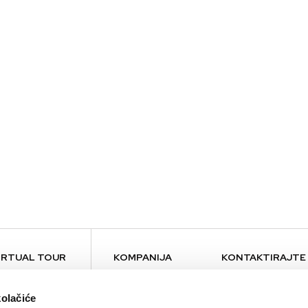
IRTUAL TOUR
KOMPANIJA
KONTAKTIRAJTE
O nama
Kontakt
kolačiće
Brendovi
Press