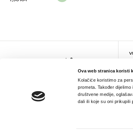
V
Ova web stranica koristi 
Kolačiće koristimo za perso
prometa. Također dijelimo
društvene medije, oglašava
dali ili koje su oni prikupi