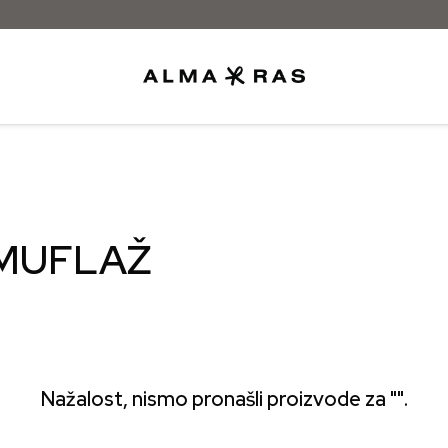
Be
MUFLAŽ
Nažalost, nismo pronašli proizvode za "".