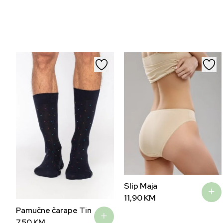
Slip Maja
11,90
KM
Pamučne čarape Tin
7,50
KM