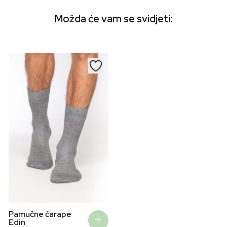
Možda će vam se svidjeti:
Pamučne čarape
Edin