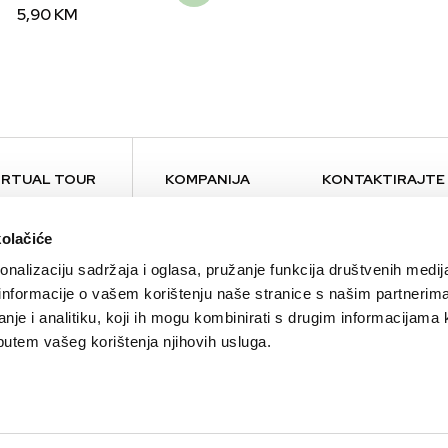
5,90
KM
IRTUAL TOUR
KOMPANIJA
KONTAKTIRAJTE
O nama
Kontakt
kolačiće
Brendovi
Press
nalizaciju sadržaja i oglasa, pružanje funkcija društvenih medija
Održivost
Lokacije
 informacije o vašem korištenju naše stranice s našim partnerim
Karijera
nje i analitiku, koji ih mogu kombinirati s drugim informacijama 
Alma Ras Ambasador
li putem vašeg korištenja njihovih usluga.
Aktuelnosti
Bilteni
Blog
B2B Partnerstvo