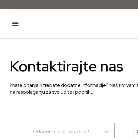
Kontaktirajte nas
Imate pitanja ili trebate dodatne informacije? Naš tim vam s
na raspolaganju za sve upite i podršku.
Odaberi model saradnje
*