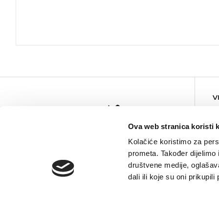
V
Ova web stranica koristi 
Kolačiće koristimo za perso
prometa. Također dijelimo
društvene medije, oglašava
dali ili koje su oni prikupi