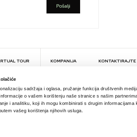
Pošalji
IRTUAL TOUR
KOMPANIJA
KONTAKTIRAJTE
O nama
Kontakt
kolačiće
Brendovi
Press
nalizaciju sadržaja i oglasa, pružanje funkcija društvenih medija
Održivost
Lokacije
 informacije o vašem korištenju naše stranice s našim partnerim
Karijera
nje i analitiku, koji ih mogu kombinirati s drugim informacijama 
Alma Ras Ambasador
li putem vašeg korištenja njihovih usluga.
Aktuelnosti
Bilteni
Blog