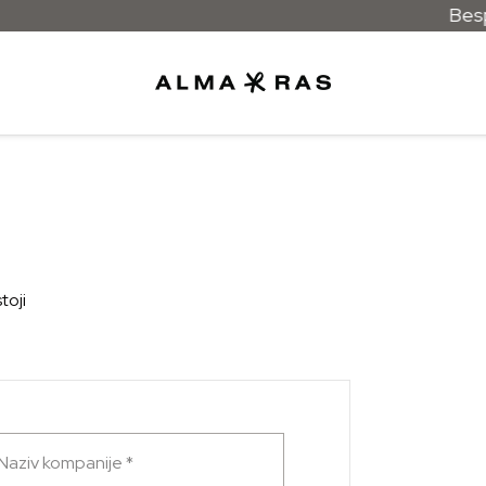
Bespla
toji