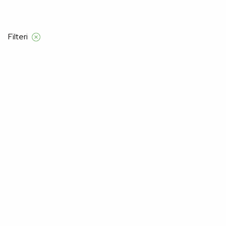
 narudžbe iznad 120 KM
Filteri
Početna
Proizvod Grudnjak
100D
100D