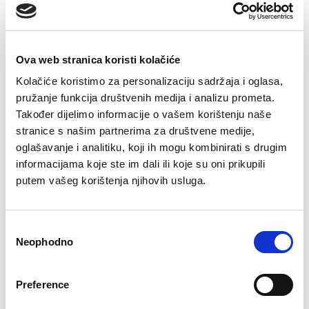
Ova web stranica koristi kolačiće
Kolačiće koristimo za personalizaciju sadržaja i oglasa,
pružanje funkcija društvenih medija i analizu prometa.
Također dijelimo informacije o vašem korištenju naše
stranice s našim partnerima za društvene medije,
oglašavanje i analitiku, koji ih mogu kombinirati s drugim
informacijama koje ste im dali ili koje su oni prikupili
putem vašeg korištenja njihovih usluga.
Pamučne čarape
Pamučne čarape Tin
Edin
7,50
KM
Consent
5,90
KM
Neophodno
Selection
Preference