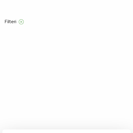
be iznad 120 KM
Filteri
Početna
Proizvod Grudnjak
38D
38D
Nažalost, nismo pronašli proizvode za "".
Možda će vam se svidjeti: