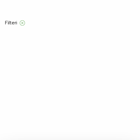
e iznad 120 KM
Filteri
Početna
Proizvod Grudnjak
40C
40C
Nažalost, nismo pronašli proizvode za "".
Možda će vam se svidjeti: