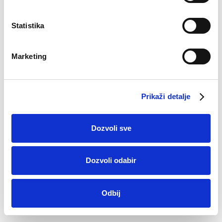
Statistika
Marketing
Prikaži detalje
Dozvoli sve
Pamučne čarape Tin
7,50
KM
Dozvoli odabir
Odbij