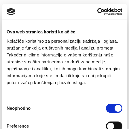
Ova web stranica koristi kolačiće
Kolačiće koristimo za personalizaciju sadržaja i oglasa,
pružanje funkcija društvenih medija i analizu prometa.
Također dijelimo informacije o vašem korištenju naše
stranice s našim partnerima za društvene medije,
oglašavanje i analitiku, koji ih mogu kombinirati s drugim
Slip Maja
informacijama koje ste im dali ili koje su oni prikupili
11,90
KM
putem vašeg korištenja njihovih usluga.
Pamučne čarape
Edin
5,90
KM
Consent
Neophodno
Selection
Preference