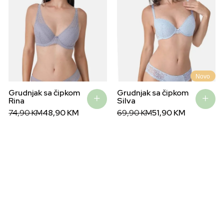
Novo
Grudnjak sa čipkom
Grudnjak sa čipkom
Rina
Silva
Original
Current
Original
Current
74,90
KM
48,90
KM
69,90
KM
51,90
KM
price
price
price
price
was:
is:
was:
is:
74,90 KM.
48,90 KM.
69,90 KM.
51,90 KM.