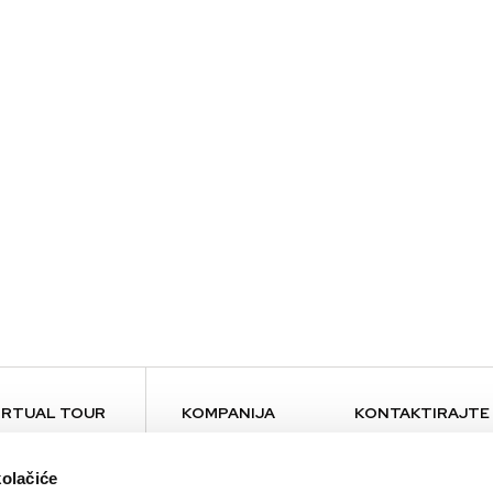
IRTUAL TOUR
KOMPANIJA
KONTAKTIRAJTE
O nama
Kontakt
kolačiće
Brendovi
Press