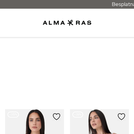
Besplatna dost
–35%
–26%