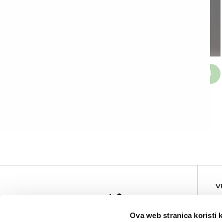
Grudnjak Lola
37,90
KM
Grudnjak Barbara
37,90
KM
V
Ova web stranica koristi 