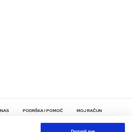
 NAS
PODRŠKA I POMOĆ
MOJ RAČUN
Pomoć i FAQ
Moj profil
Plaćanje i dostava
Moje narudžbe
Dozvoli sve