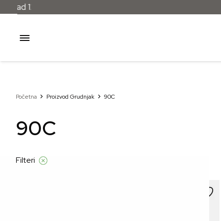
Početna
Proizvod Grudnjak
90C
90C
Filteri
–30%