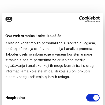
–40%
–30%
Ova web stranica koristi kolačiće
Kolačiće koristimo za personalizaciju sadržaja i oglasa,
pružanje funkcija društvenih medija i analizu prometa.
Također dijelimo informacije o vašem korištenju naše
stranice s našim partnerima za društvene medije,
Pidžama Tara
Spavaćica Tara
oglašavanje i analitiku, koji ih mogu kombinirati s drugim
Original
Current
Original
Current
64,90
KM
38,90
KM
49,90
KM
34,90
KM
informacijama koje ste im dali ili koje su oni prikupili
price
price
price
price
was:
is:
was:
is:
putem vašeg korištenja njihovih usluga.
64,90 KM.
38,90 KM.
49,90 KM.
34,90 KM.
–60%
–60%
Consent
Neophodno
Selection