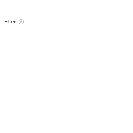
Filteri
Početna
Alma Ras
Žene
kolekcija
Stranica 3
Kolekcija
–31%
–31%