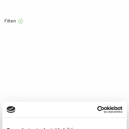
d 120 KM
Filteri
Početna
Alma Ras
Žene
kolekcija
Stranica 5
Kolekcija
–60%
–60%