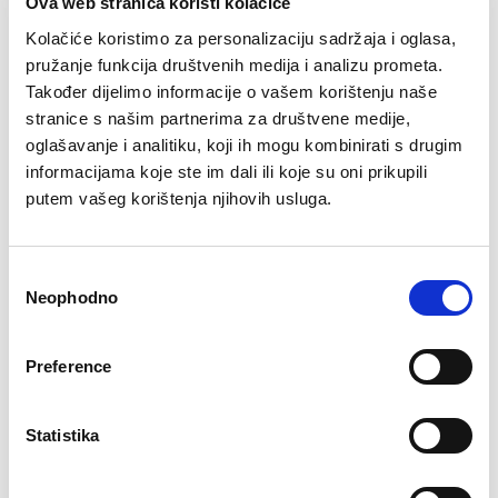
Ova web stranica koristi kolačiće
Kolačiće koristimo za personalizaciju sadržaja i oglasa,
pružanje funkcija društvenih medija i analizu prometa.
Također dijelimo informacije o vašem korištenju naše
stranice s našim partnerima za društvene medije,
Pidžama Rubi
Pidžama na kopčanje
Rubi
oglašavanje i analitiku, koji ih mogu kombinirati s drugim
Original
Current
74,90
KM
29,90
KM
price
price
Original
Current
99,90
KM
39,90
KM
informacijama koje ste im dali ili koje su oni prikupili
was:
is:
price
price
putem vašeg korištenja njihovih usluga.
74,90 KM.
29,90 KM.
was:
is:
99,90 KM.
39,90 KM.
–72%
Consent
Neophodno
Selection
Preference
Statistika