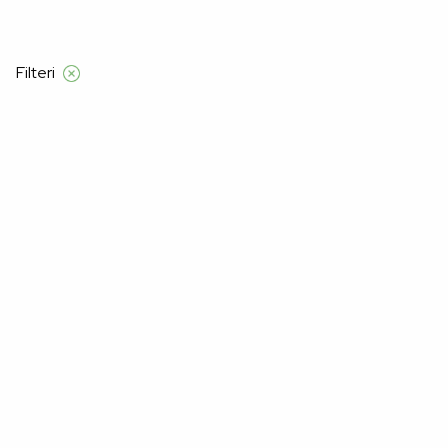
Filteri
Početna
Manners
Moški
novo
Novo
Nažalost, nismo pronašli proizvode za "".
Možda će vam se svidjeti: