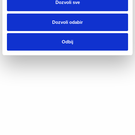
Dozvoli sve
Dozvoli odabir
Odbij
Pamučne čarape
Edin
5,90
KM
Virtual tour 360