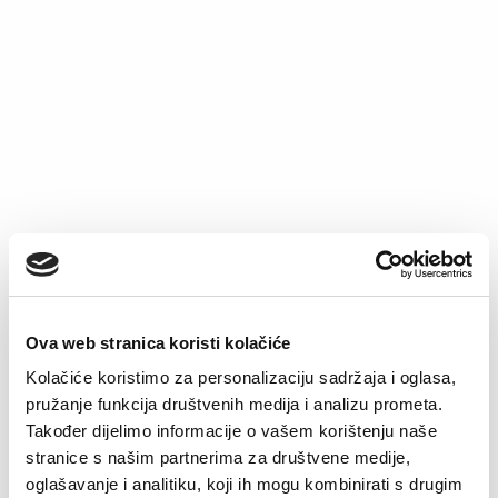
Ženska čarapa
Do isteka zaliha
5,50
KM
Slip Mia
Ova web stranica koristi kolačiće
6,90
KM
Kolačiće koristimo za personalizaciju sadržaja i oglasa,
pružanje funkcija društvenih medija i analizu prometa.
Također dijelimo informacije o vašem korištenju naše
stranice s našim partnerima za društvene medije,
oglašavanje i analitiku, koji ih mogu kombinirati s drugim