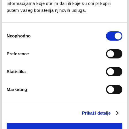
informacijama koje ste im dali ili koje su oni prikupili
putem vašeg korištenja njihovih usluga.
Consent
Neophodno
Selection
Preference
Slip Maja
11,90
KM
Pamučne čarape Tin
Statistika
7,50
KM
Marketing
Prikaži detalje