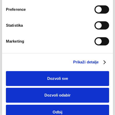
Preference
Statistika
Marketing
Majica Dino
Majica Comfort
25,90
KM
32,90
KM
Prikaži detalje
–26%
–34%
Dozvoli sve
Dozvoli odabir
Odbij