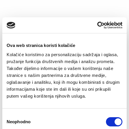
Ova web stranica koristi kolačiće
Kolačiće koristimo za personalizaciju sadržaja i oglasa,
pružanje funkcija društvenih medija i analizu prometa.
Također dijelimo informacije o vašem korištenju naše
stranice s našim partnerima za društvene medije,
Majica Adriano
Majica Arijan
oglašavanje i analitiku, koji ih mogu kombinirati s drugim
32,90
KM
22,90
KM
informacijama koje ste im dali ili koje su oni prikupili
putem vašeg korištenja njihovih usluga.
Consent
Neophodno
Selection