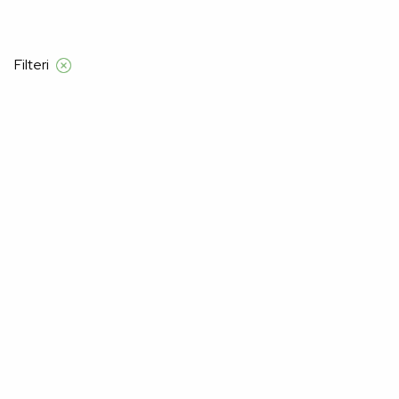
Filteri
Početna
Manners
Muškarci
majica kratki rukav
Majica Kratki Rukav
–22%
–22%