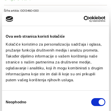
Šifra artikla: GD13460-000
BOJA
- BIJELA
Ova web stranica koristi kolačiće
VELIČINA
Kolačiće koristimo za personalizaciju sadržaja i oglasa,
48
50
52
54
56
pružanje funkcija društvenih medija i analizu prometa.
Također dijelimo informacije o vašem korištenju naše
-
+
DODAJTE U KORPU
stranice s našim partnerima za društvene medije,
oglašavanje i analitiku, koji ih mogu kombinirati s drugim
informacijama koje ste im dali ili koje su oni prikupili
Ova posebna kolekcija majica kreirana je za Svjetsko prvenstvo i donosi
putem vašeg korištenja njihovih usluga.
bezvremenske Halidove stihove u modernom navijačkom dizajnu.
Sastav
Consent
Neophodno
Selection