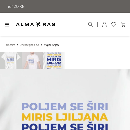
znad 120 KM
Početna
Uncategorized
Majica Arijan