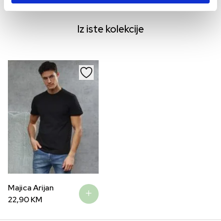
54,90
KM
44,90
KM
29,9
Iz iste kolekcije
Majica Arijan
22,90
KM