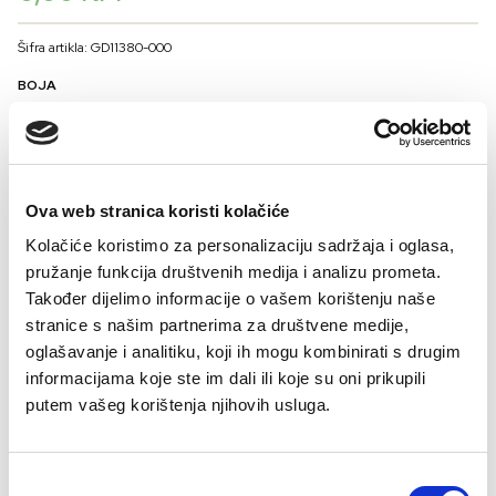
Šifra artikla: GD11380-000
BOJA
VELIČINA
Ova web stranica koristi kolačiće
36
38
40
42
44
46
Kolačiće koristimo za personalizaciju sadržaja i oglasa,
Kalkulator veličina
pružanje funkcija društvenih medija i analizu prometa.
Također dijelimo informacije o vašem korištenju naše
-
+
DODAJTE U KORPU
stranice s našim partnerima za društvene medije,
oglašavanje i analitiku, koji ih mogu kombinirati s drugim
informacijama koje ste im dali ili koje su oni prikupili
Kupovinom proizvoda iz naše linije “Podrška koju volim” aktivno učestvujete
putem vašeg korištenja njihovih usluga.
u fondu koji će biti doniran organizaciji Think pink koja se bavi osnaživanjem
zdravlja žena. Hvala Vam što ste dio ovog plemenitog cilja I pokreta
Procitaj sve
solidarnosti ❤ Zajedno smo jedno! Vaša podrška čini razliku!
Consent
Sastav