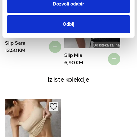
Dozvoli odabir
Odbij
Slip Sara
Do isteka zaliha
13,50
KM
Slip Mia
6,90
KM
Iz iste kolekcije