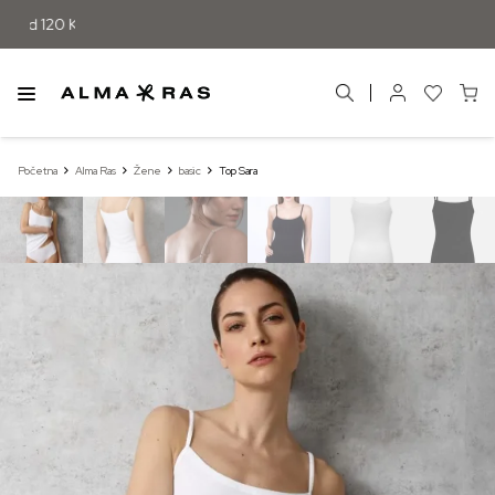
Početna
Alma Ras
Žene
basic
Top Sara