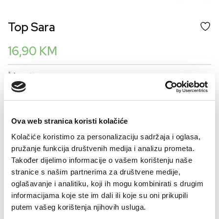
Top Sara
16,90
KM
Šifra artikla: GD00362-000
BOJA
Ova web stranica koristi kolačiće
VELIČINA
Kolačiće koristimo za personalizaciju sadržaja i oglasa,
pružanje funkcija društvenih medija i analizu prometa.
38
40
42
44
46
48
50
Također dijelimo informacije o vašem korištenju naše
Kalkulator veličina
stranice s našim partnerima za društvene medije,
oglašavanje i analitiku, koji ih mogu kombinirati s drugim
-
+
informacijama koje ste im dali ili koje su oni prikupili
DODAJTE U KORPU
putem vašeg korištenja njihovih usluga.