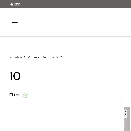
džbe iznad 120 KM
Početna
Proizvod Veličina
10
10
Filteri
–20%
–20%