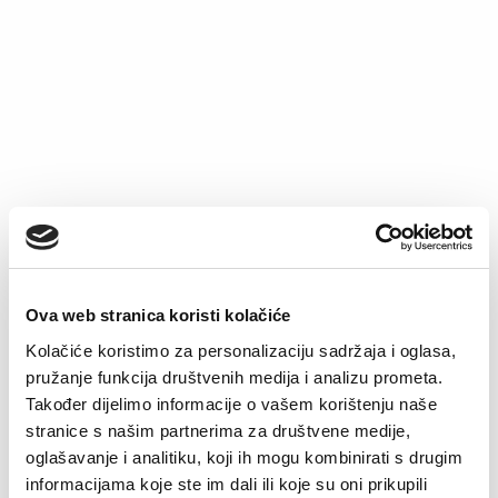
Ženska čarapa
5,50
KM
Ova web stranica koristi kolačiće
Pamučne čarape
Kolačiće koristimo za personalizaciju sadržaja i oglasa,
Edin
pružanje funkcija društvenih medija i analizu prometa.
5,90
KM
Također dijelimo informacije o vašem korištenju naše
stranice s našim partnerima za društvene medije,
oglašavanje i analitiku, koji ih mogu kombinirati s drugim
informacijama koje ste im dali ili koje su oni prikupili