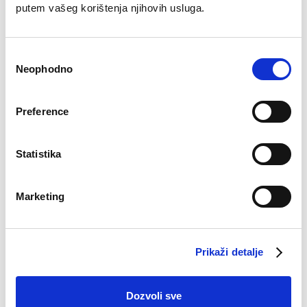
putem vašeg korištenja njihovih usluga.
Consent
Neophodno
Selection
Preference
Statistika
Do isteka zaliha
Slip Mia
Pamučne čarape Tin
Marketing
6,90
KM
7,50
KM
Prikaži detalje
Dozvoli sve