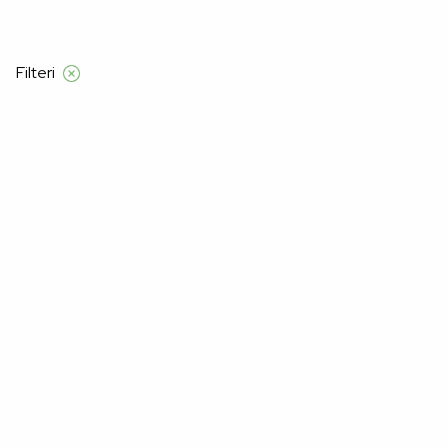
be iznad 120 KM
Filteri
Početna
Proizvod Veličina
105C
105C
Nažalost, nismo pronašli proizvode za "".
Možda će vam se svidjeti: