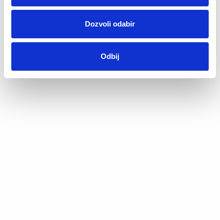
Dozvoli odabir
Odbij
Slip Maja
11,90
KM
Virtual tour 360
Kompanija