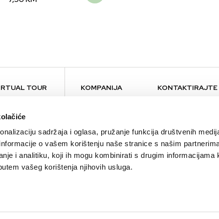
IRTUAL TOUR
KOMPANIJA
KONTAKTIRAJTE
O nama
Kontakt
kolačiće
Brendovi
Press
nalizaciju sadržaja i oglasa, pružanje funkcija društvenih medija
Održivost
Lokacije
 informacije o vašem korištenju naše stranice s našim partnerim
Karijera
nje i analitiku, koji ih mogu kombinirati s drugim informacijama 
Alma Ras Ambasador
li putem vašeg korištenja njihovih usluga.
Aktuelnosti
Bilteni
Blog
B2B Partnerstvo