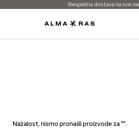
Besplatna dostava na sve naru
Nažalost, nismo pronašli proizvode za "".