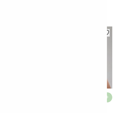
Slip Maja
11,90
KM
Pamučne čarape
Edin