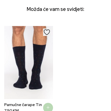
Možda će vam se svidjeti:
Pamučne čarape Tin
7,50
KM