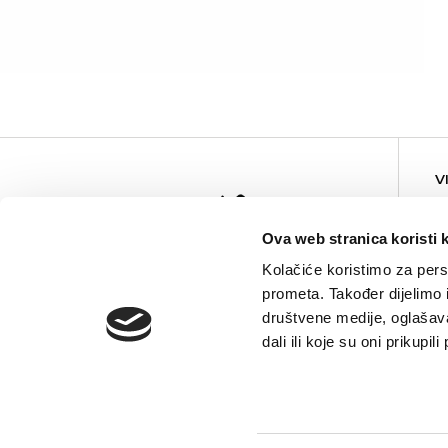
5,90
KM
V
Ova web stranica koristi 
Kolačiće koristimo za perso
prometa. Također dijelimo
društvene medije, oglašava
dali ili koje su oni prikupi