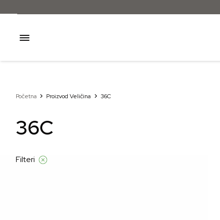
Početna
Proizvod Veličina
36C
36C
Filteri