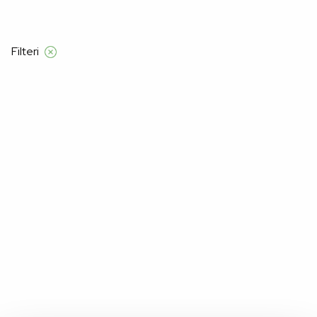
znad 120 KM
Filteri
Početna
Proizvod Veličina
38
Stranica 12
38
Nažalost, nismo pronašli proizvode za "".
Možda će vam se svidjeti: