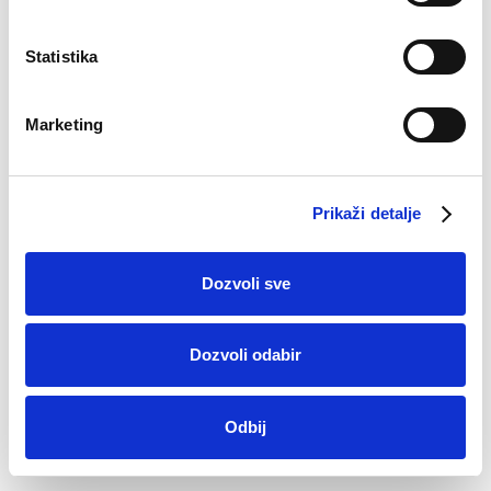
Statistika
Marketing
Prikaži detalje
Pamučne čarape
Dozvoli sve
Edin
5,90
KM
Dozvoli odabir
Odbij