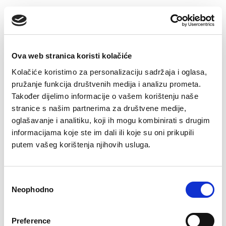
Ova web stranica koristi kolačiće
Kolačiće koristimo za personalizaciju sadržaja i oglasa,
pružanje funkcija društvenih medija i analizu prometa.
Također dijelimo informacije o vašem korištenju naše
stranice s našim partnerima za društvene medije,
oglašavanje i analitiku, koji ih mogu kombinirati s drugim
Slip Maja
informacijama koje ste im dali ili koje su oni prikupili
11,90
KM
putem vašeg korištenja njihovih usluga.
Pamučne čarape Tin
7,50
KM
Consent
Neophodno
Selection
Preference