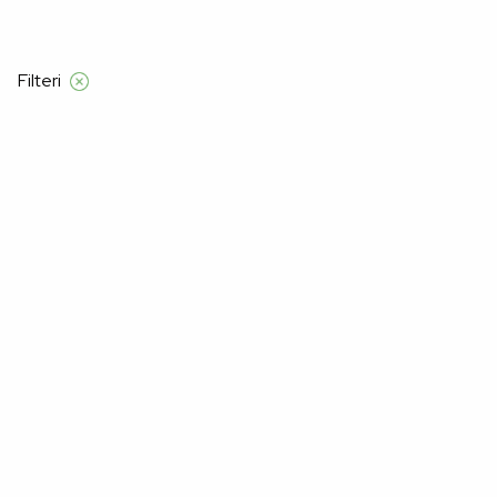
udžbe iznad 120 KM
Filteri
Početna
Proizvod Veličina
38B
38B
–50%
–60%