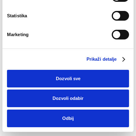
Statistika
Marketing
Prikaži detalje
Dozvoli sve
Pamučne čarape Tin
7,50
KM
Dozvoli odabir
Odbij