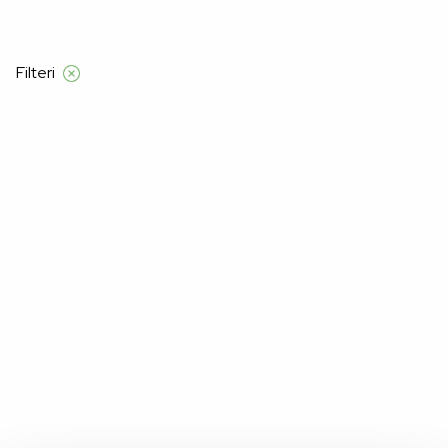
iznad 120 KM
Filteri
Početna
Proizvod Veličina
40B/C
40B/C
Nažalost, nismo pronašli proizvode za "".
Možda će vam se svidjeti: