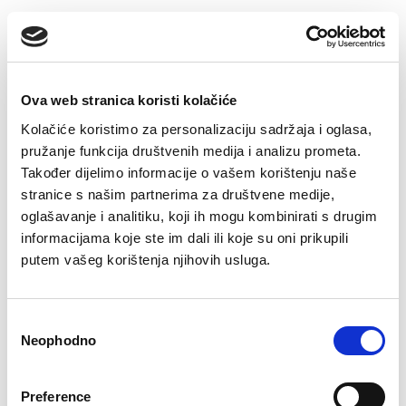
Ova web stranica koristi kolačiće
Kolačiće koristimo za personalizaciju sadržaja i oglasa,
pružanje funkcija društvenih medija i analizu prometa.
Također dijelimo informacije o vašem korištenju naše
stranice s našim partnerima za društvene medije,
oglašavanje i analitiku, koji ih mogu kombinirati s drugim
Slip Maja
informacijama koje ste im dali ili koje su oni prikupili
11,90
KM
putem vašeg korištenja njihovih usluga.
Pamučne čarape
Edin
5,90
KM
Consent
Neophodno
Selection
Preference