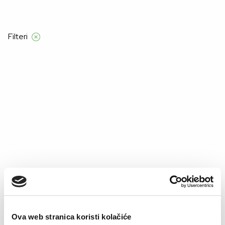
Filteri
Početna
Proizvod Veličina
40B
40B
–50%
–50%
Ova web stranica koristi kolačiće