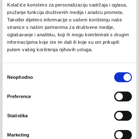
Kolačiće koristimo za personalizaciju sadržaja i oglasa,
pružanje funkcija društvenih medija i analizu prometa.
Također dijelimo informacije o vašem korištenju naše
stranice s našim partnerima za društvene medije,
oglašavanje i analitiku, koji ih mogu kombinirati s drugim
Kupaći kostim Amalfi
Kupaći kostim Capri
Original
Current
Original
Current
informacijama koje ste im dali ili koje su oni prikupili
89,90
KM
44,90
KM
99,90
KM
49,90
KM
price
price
price
price
putem vašeg korištenja njihovih usluga.
was:
is:
was:
is:
89,90 KM.
44,90 KM.
99,90 KM.
49,90 KM.
–60%
Consent
Neophodno
Selection
Preference
Statistika
Marketing