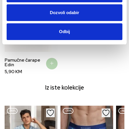
Dozvoli odabir
Odbij
Pamučne čarape
Edin
5,90
KM
Iz iste kolekcije
–49%
–39%
–48%