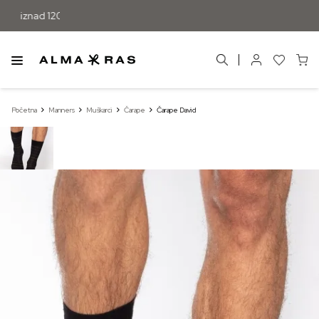
e iznad 120 KM
Početna
Manners
Muškarci
Čarape
Čarape David