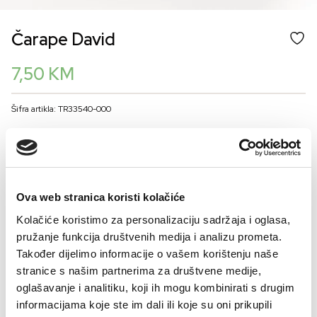
Čarape David
7,50
KM
Šifra artikla: TR33540-000
BOJA
- CRNA
VELIČINA MUŠKARCI
Ova web stranica koristi kolačiće
39-42
43-46
Kolačiće koristimo za personalizaciju sadržaja i oglasa,
pružanje funkcija društvenih medija i analizu prometa.
Kalkulator veličina
Također dijelimo informacije o vašem korištenju naše
stranice s našim partnerima za društvene medije,
-
+
DODAJTE U KORPU
oglašavanje i analitiku, koji ih mogu kombinirati s drugim
informacijama koje ste im dali ili koje su oni prikupili