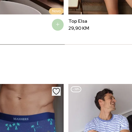
Novo
Top Elsa
29,90
KM
–38%