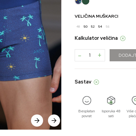
VELIČINA MUŠKARCI
48
50
52
54
56
Kalkulator veličina
-
+
DODAJT
Sastav
Besplatan
Isporuka 48
Više 
povrat
sati
plać