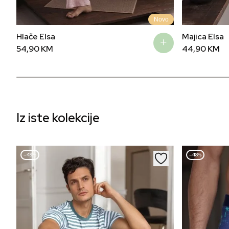
Novo
Hlače Elsa
Majica Elsa
54,90
KM
44,90
KM
Iz iste kolekcije
–49%
–48%