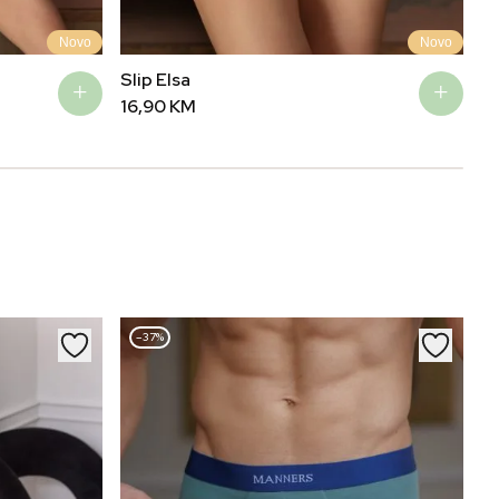
Novo
Novo
Slip Elsa
Ma
16,90
KM
3
–37%