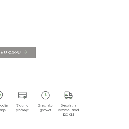
E U KORPU
opcija
Sigurno
Brzo, lako,
Besplatna
anja
plaćanje
gotovo!
dostava iznad
120 KM