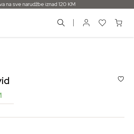
rudžbe iznad 120 KM
vid
M