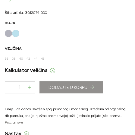
Šifra artikla: GD12074-000
BOJA
VELIČINA
36
38
40
42
44
46
Kalkulator veličina
-
+
DODAJTE U KORPU
Linija Eda donosi savršen spoj prirodnog i modernog. Izrađena od organskog
rib pamuka, ona je nježna prema tvojoj koži i jednako prijateljska prema
prirodi. Dostupna u tonovima aqua i teget, kolekcija obuhvata osnovne
Procitaj sve
komade koje nosiš svaki dan, od slipova i potkošulja, do helanki i hlača sa
Sastav