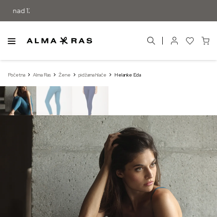
Početna
Alma Ras
Žene
pidžama hlače
Helanke Eda