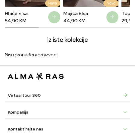
Novo
Novo
Hlače Elsa
Majica Elsa
Top E
54,90
KM
44,90
KM
29,9
Iz iste kolekcije
Nisu pronađeni proizvodi!
Virtual tour 360
Kompanija
Kontaktirajte nas