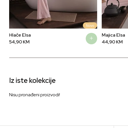
Novo
Hlače Elsa
Majica Elsa
54,90
KM
44,90
KM
Iz iste kolekcije
Nisu pronađeni proizvodi!