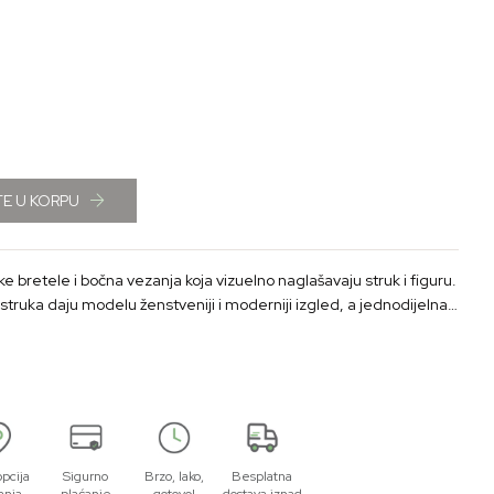
E U KORPU
 bretele i bočna vezanja koja vizuelno naglašavaju struk i figuru.
 struka daju modelu ženstveniji i moderniji izgled, a jednodijelna
 i lako nosivo.
opcija
Sigurno
Brzo, lako,
Besplatna