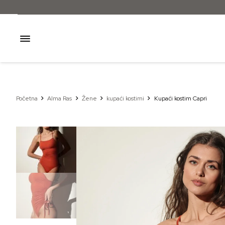
Početna
Alma Ras
Žene
kupaći kostimi
Kupaći kostim Capri