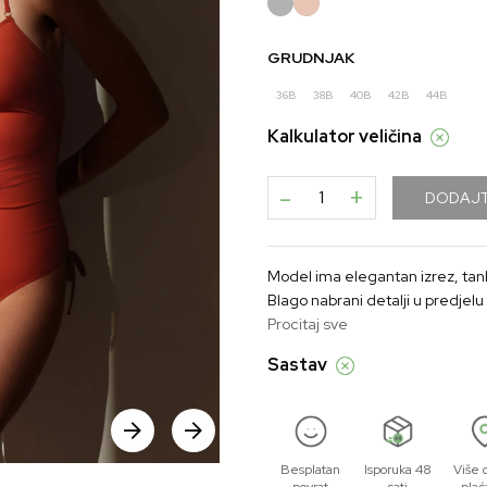
GRUDNJAK
36B
38B
40B
42B
44B
Kalkulator veličina
-
+
DODAJT
Model ima elegantan izrez, tanke
Blago nabrani detalji u predjelu
forma djeluje skladno, dotjerano
Procitaj sve
Sastav
Besplatan
Isporuka 48
Više 