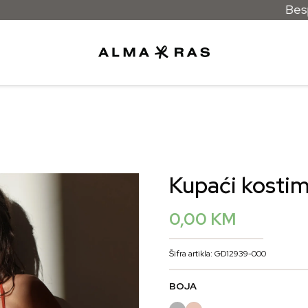
Besplatna d
Kupaći kostim
0,00
KM
Šifra artikla: GD12939-000
BOJA