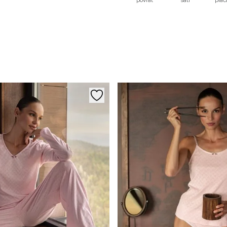
povrat
sati
plać