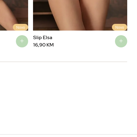
Novo
Novo
Slip Elsa
Ma
16,90
KM
3