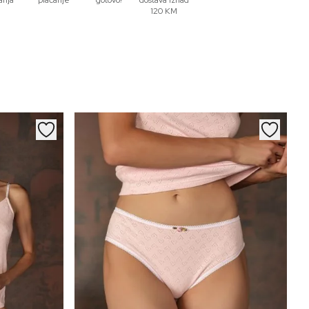
anja
plaćanje
gotovo!
dostava iznad
120 KM