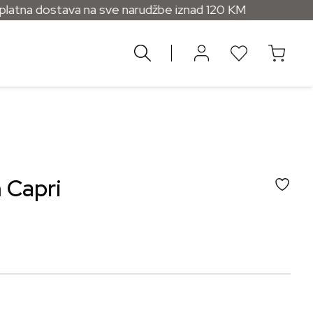
ostava na sve narudžbe iznad 120 KM
 Capri