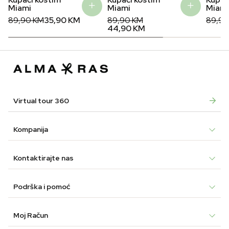
Miami
Miami
Miam
Original
Current
Original
Current
Origin
Curre
89,90
KM
35,90
KM
89,90
KM
89,9
price
price
price
price
price
price
44,90
KM
was:
is:
was:
is:
was:
is:
89,90 KM.
35,90 KM.
89,90 KM.
44,90 KM.
89,90
35,90
Virtual tour 360
Kompanija
Kontaktirajte nas
Podrška i pomoć
Moj Račun