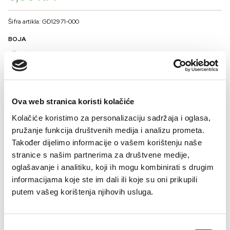
Šifra artikla: GD12971-000
BOJA
VELIČINA
36
38
40
42
44
Ova web stranica koristi kolačiće
Kolačiće koristimo za personalizaciju sadržaja i oglasa,
Kalkulator veličina
pružanje funkcija društvenih medija i analizu prometa.
Također dijelimo informacije o vašem korištenju naše
-
+
DODAJTE U KORPU
stranice s našim partnerima za društvene medije,
oglašavanje i analitiku, koji ih mogu kombinirati s drugim
informacijama koje ste im dali ili koje su oni prikupili
Gornji dio je u asimetričnom kroju s jednom naramenicom, što modelu daje
putem vašeg korištenja njihovih usluga.
savremen i atraktivan izgled. Dodatne tanke trake su vizuelni akcenat koji ga
čini posebnijim, dok kroj lijepo prati tijelo i pruža osjećaj stabilnosti i
Procitaj sve
sigurnosti. Donji dio je klasičnog kroja, sa srednje visokim strukom i čistim
Sastav
Consent