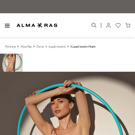
Početna
Alma Ras
Žene
kupaći kostimi
Kupaći kostim Miami