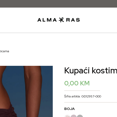
Bespla
ezicama
Kupaći kostim
0,00
KM
Šifra artikla: GD12957-000
BOJA