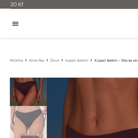
Početna
Alma Ras
Žene
kupaći kostimi
Kupaći kostim – Slip sa v