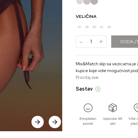
VELIČINA
36
38
40
42
44
-
+
DODAJT
Mix&Match slip sa vezicama je ž
kupce koje vole mogućnost podeš
omogućavaju lakše prilagođavanje 
Procitaj sve
vezice sa strane daju mu vizuel
Sastav
Besplatan
Isporuka 48
Više 
povrat
sati
plać