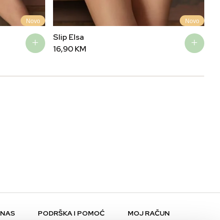
Novo
Novo
Slip Elsa
Ma
16,90
KM
3
 NAS
PODRŠKA I POMOĆ
MOJ RAČUN