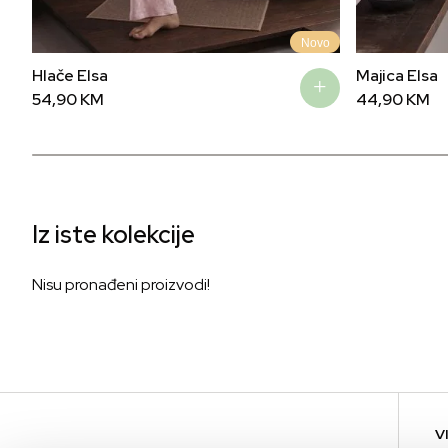
Novo
Hlače Elsa
Majica Elsa
54,90
KM
44,90
KM
Iz iste kolekcije
Nisu pronađeni proizvodi!
V