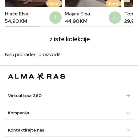
Novo
Novo
Hlače Elsa
Majica Elsa
Top E
54,90
KM
44,90
KM
29,9
Iz iste kolekcije
Nisu pronađeni proizvodi!
Virtual tour 360
Kompanija
Kontaktirajte nas