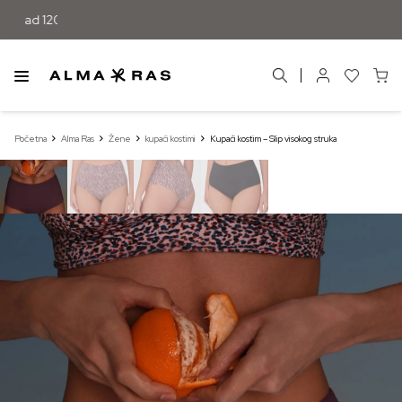
Početna
Alma Ras
Žene
kupaći kostimi
Kupaći kostim – Slip visokog struka