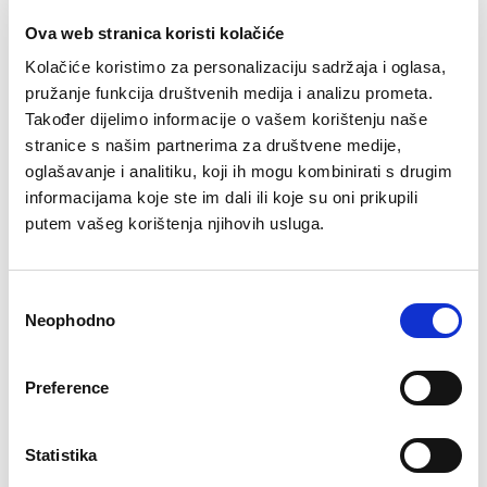
Ova web stranica koristi kolačiće
Šifra artikla: GD12951-000
Kolačiće koristimo za personalizaciju sadržaja i oglasa,
BOJA
pružanje funkcija društvenih medija i analizu prometa.
Također dijelimo informacije o vašem korištenju naše
stranice s našim partnerima za društvene medije,
oglašavanje i analitiku, koji ih mogu kombinirati s drugim
VELIČINA
informacijama koje ste im dali ili koje su oni prikupili
36
38
40
42
44
putem vašeg korištenja njihovih usluga.
Kalkulator veličina
Consent
-
+
DODAJTE U KORPU
Neophodno
Selection
Preference
Mix&Match slip visokog struka je udoban, siguran i ženstven donji dio kupaćeg
kostima za kupce koje vole bolju pokrivenost i elegantno oblikovanu siluetu.
Model ima visoki struk, koji lijepo prati liniju tijela, nježno obuhvata figuru i
Procitaj sve
Statistika
pruža dodatni osjećaj sigurnosti tokom nošenja. Posebno je zahvalan za kupce
Sastav