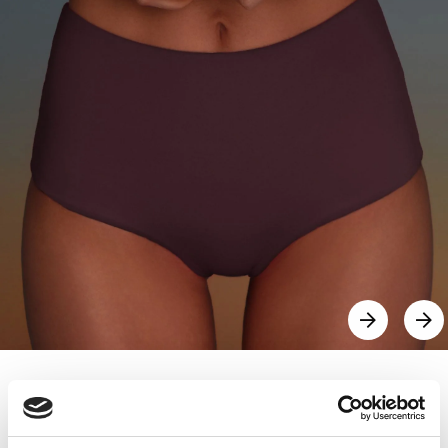
Kupaći kostim - Slip visokog struka
0,00
KM