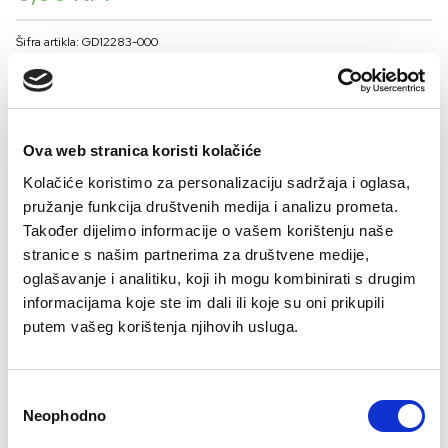
Šifra artikla: GD12283-000
BOJA
Ova web stranica koristi kolačiće
VELIČINA
Kolačiće koristimo za personalizaciju sadržaja i oglasa,
38
40
42
44
46
pružanje funkcija društvenih medija i analizu prometa.
Također dijelimo informacije o vašem korištenju naše
Kalkulator veličina
stranice s našim partnerima za društvene medije,
oglašavanje i analitiku, koji ih mogu kombinirati s drugim
-
+
DODAJTE U KORPU
informacijama koje ste im dali ili koje su oni prikupili
putem vašeg korištenja njihovih usluga.
Sastav
Consent
Neophodno
Selection