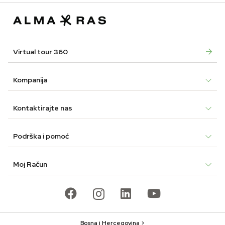
69,90 KM.
41,90 KM.
24,90 KM.
14,90 KM.
Virtual tour 360
Kompanija
Kontaktirajte nas
Podrška i pomoć
Moj Račun
Bosna i Hercegovina >