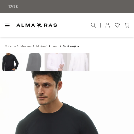
Početna
Manners
Muškarci
basic
Muška majica