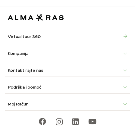
34,90
19,90
Virtual tour 360
Kompanija
Kontaktirajte nas
Podrška i pomoć
Moj Račun