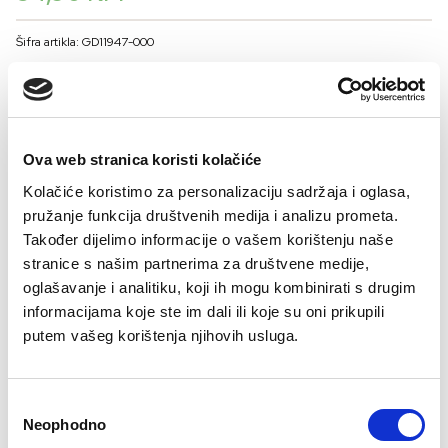
Šifra artikla: GD11947-000
BOJA
Ova web stranica koristi kolačiće
VELIČINA MUŠKARCI
Kolačiće koristimo za personalizaciju sadržaja i oglasa,
50
52
54
56
pružanje funkcija društvenih medija i analizu prometa.
Kalkulator veličina
Također dijelimo informacije o vašem korištenju naše
stranice s našim partnerima za društvene medije,
-
+
oglašavanje i analitiku, koji ih mogu kombinirati s drugim
DODAJTE U KORPU
informacijama koje ste im dali ili koje su oni prikupili
putem vašeg korištenja njihovih usluga.
Sastav
Consent
Neophodno
Selection