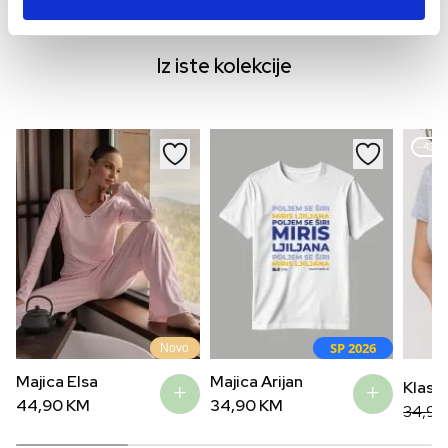
54,90
KM
44,90
KM
29,9
Iz iste kolekcije
–43%
SP 2026
Novo
Majica Elsa
Majica Arijan
Klasik
44,90
KM
34,90
KM
Origin
Curre
34,9
price
price
was:
is: