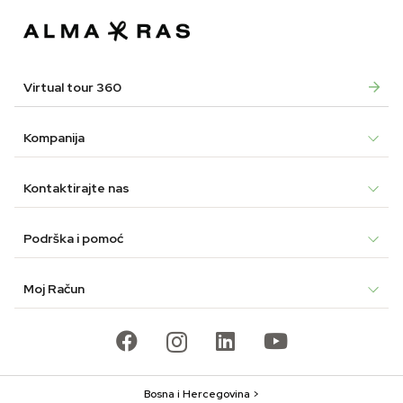
69,90 KM.
45,90 KM.
59,90 KM.
35,90 KM.
Virtual tour 360
Kompanija
Kontaktirajte nas
Podrška i pomoć
Moj Račun
Bosna i Hercegovina >