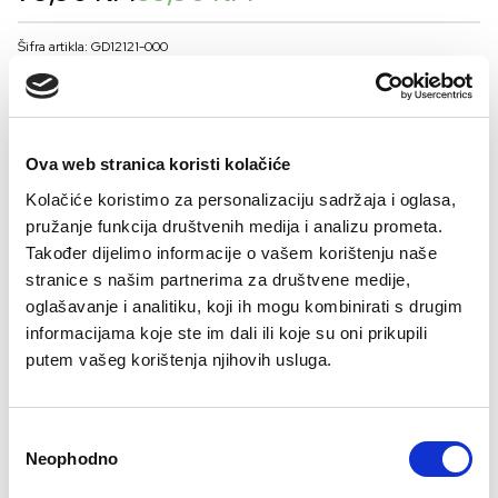
price
price
was:
is:
Šifra artikla: GD12121-000
79,90 KM.
55,90 KM.
BOJA
Ova web stranica koristi kolačiće
VELIČINA
Kolačiće koristimo za personalizaciju sadržaja i oglasa,
38
40
42
44
46
48
50
pružanje funkcija društvenih medija i analizu prometa.
Također dijelimo informacije o vašem korištenju naše
Kalkulator veličina
stranice s našim partnerima za društvene medije,
oglašavanje i analitiku, koji ih mogu kombinirati s drugim
-
+
DODAJTE U KORPU
informacijama koje ste im dali ili koje su oni prikupili
putem vašeg korištenja njihovih usluga.
Sastav
Consent
Neophodno
Selection