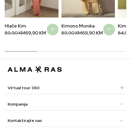
Hlače Kim
Kimono Monika
Kimon
Original
Current
Original
Current
Origin
Curre
89,90
KM
69,90
KM
89,90
KM
69,90
KM
84,9
price
price
price
price
price
price
was:
is:
was:
is:
was:
is:
89,90 KM.
69,90 KM.
89,90 KM.
69,90 KM.
84,90
41,90
Virtual tour 360
Kompanija
Kontaktirajte nas