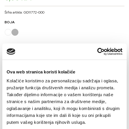
Šifra artikla: GD11772-000
BOJA
VELIČINA
36
38
40
42
44
Kalkulator veličina
Ova web stranica koristi kolačiće
Kolačiće koristimo za personalizaciju sadržaja i oglasa,
-
+
DODAJTE U KORPU
pružanje funkcija društvenih medija i analizu prometa.
Također dijelimo informacije o vašem korištenju naše
stranice s našim partnerima za društvene medije,
Košuljar pamuk je prirodan i prozračan materijal koji omogućava koži da diše,
oglašavanje i analitiku, koji ih mogu kombinirati s drugim
čineći ga idealnim izborom za nošenje tokom cijele godine. Njegova čvršća
informacijama koje ste im dali ili koje su oni prikupili
tkanina u odnosu na obični pamuk osigurava uredniji izgled i bolju postojanost,
Prednosti materijala Košuljar 100% pamuk: prirodan i prozračan – idealan za
putem vašeg korištenja njihovih usluga.
dok ga mekoća čini ugodnim na koži, posebno za osobe s osjetljivom kožom.
toplije dane, ne iritira kožu – pogodan za osobe s osjetljivom kožom.