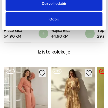
Dozvoli odabir
Odbij
Novo
Novo
Hlače Elsa
Majica Elsa
Top E
54,90
KM
44,90
KM
29,9
Iz iste kolekcije
–22%
–22%
–51%