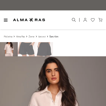
Početna
Alma Ras
Žene
šorcevi
Šorc Kim