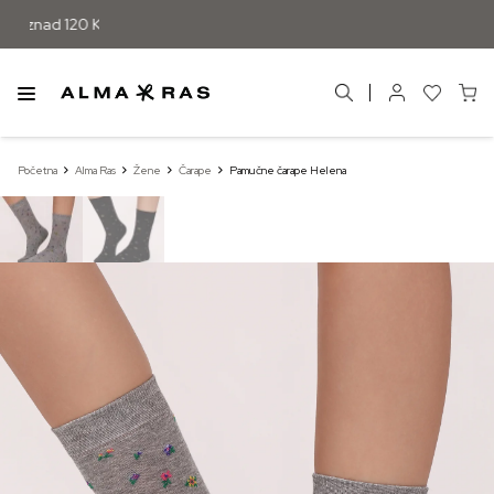
 iznad 120 KM
Početna
Alma Ras
Žene
Čarape
Pamučne čarape Helena