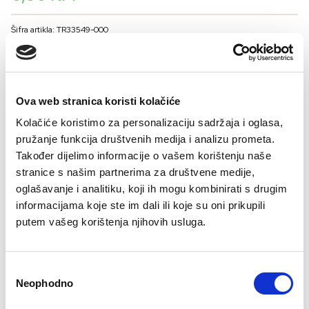
Šifra artikla: TR33549-000
BOJA
Ova web stranica koristi kolačiće
VELIČINA
Kolačiće koristimo za personalizaciju sadržaja i oglasa,
35-39
pružanje funkcija društvenih medija i analizu prometa.
Također dijelimo informacije o vašem korištenju naše
Kalkulator veličina
stranice s našim partnerima za društvene medije,
oglašavanje i analitiku, koji ih mogu kombinirati s drugim
-
+
DODAJTE U KORPU
informacijama koje ste im dali ili koje su oni prikupili
putem vašeg korištenja njihovih usluga.
Consent
Neophodno
Selection
Besplatan
Isporuka 48
Više opcija
Sigurno
Brzo, lako,
Bes